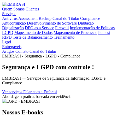
Quem Somos
Clientes
Serviços
Antivírus
Assessment
Backup
Canal do Titular
Compliance
Anticorrupção
Desenvolvimento de Software
Digitação
Digitalização
DPO as a Service
Firewall
Implementação de Políticas
LGPD
Mapeamento de Dados
Mapeamento de Processos
Pentest
RIPD
Teste de Balanceamento
Treinamento
Lgpd
Entregáveis
Artigos
Contato
Canal do Titular
EMBRASI • Segurança • LGPD • Compliance
Segurança e LGPD com
controle !
EMBRASI — Serviços de Segurança da Informação, LGPD e
Compliance.
Ver serviços
Falar com a Embrasi
Abordagem prática, baseada em evidência.
Nossos E-books